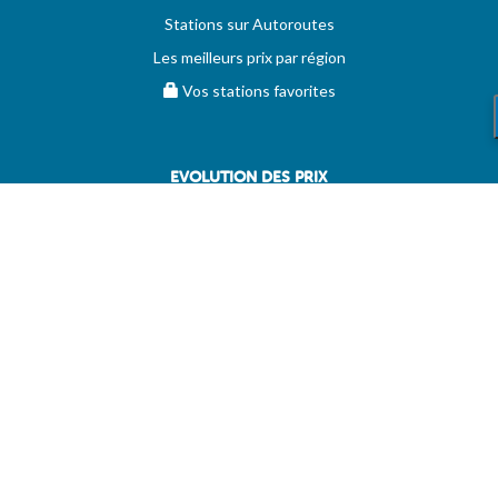
Stations sur Autoroutes
Les meilleurs prix par région
Vos stations favorites
EVOLUTION DES PRIX
Historique des prix
PRIXDUBARIL.COM
AIDE
Questions & Réponses
Conditions générales
Contact