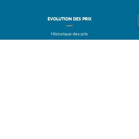
EVOLUTION DES PRIX
Historique des prix
PRIXDUBARIL.COM
AIDE
Questions & Réponses
Conditions générales
Contact
Services aux professionels
A PROPOS