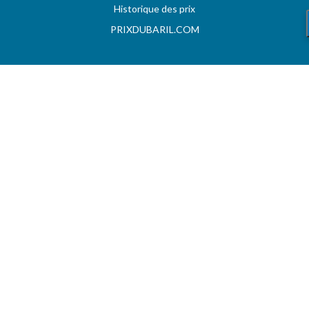
Historique des prix
PRIXDUBARIL.COM
AIDE
Questions & Réponses
Conditions générales
Contact
Services aux professionels
A PROPOS
CARBU.COM
Fuel Media Service