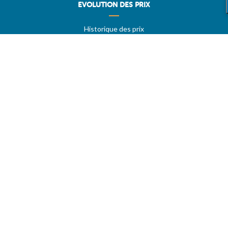
EVOLUTION DES PRIX
Historique des prix
PRIXDUBARIL.COM
AIDE
Questions & Réponses
Conditions générales
Contact
Services aux professionels
A PROPOS
CARBU.COM