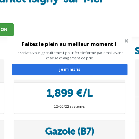
ION
Faites le plein au meilleur moment !
Inscrivez-vous gratuitement pour être informé par email avant
chaque changement de prix.
Sans Plomb 95 (E5)
je m'inscris
POWERED BY
1,899 €/L
12/05/22 systeme.
Gazole (B7)