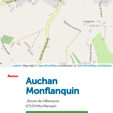
Leaflet
| Map data ©
OpenStreetMap
contributors, ©
OpenStreetMap contributors
Auchan
Monflanquin
, Route de Villeneuve
47150
Monflanquin