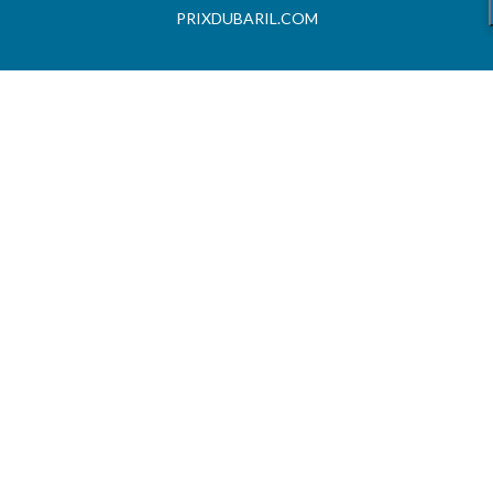
PRIXDUBARIL.COM
AIDE
Questions & Réponses
Conditions générales
Contact
Services aux professionels
A PROPOS
CARBU.COM
Fuel Media Service
Espace fournisseurs