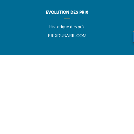
EVOLUTION DES PRIX
Historique des prix
PRIXDUBARIL.COM
AIDE
Questions & Réponses
Conditions générales
Contact
Services aux professionels
A PROPOS