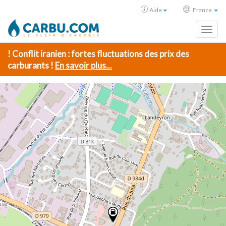
Aide
France
Toggl
! Conflit iranien : fortes fluctuations des prix des
carburants !
En savoir plus...