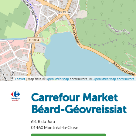
Leaflet
| Map data ©
OpenStreetMap
contributors, ©
OpenStreetMap contributors
Carrefour Market
Béard-Géovreissiat
68, R du Jura
01460
Montréal-la-Cluse