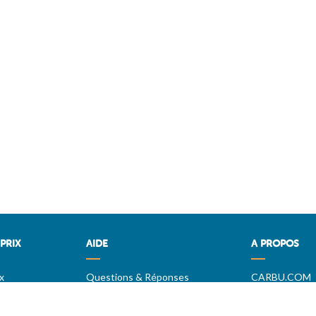
PRIX
AIDE
A PROPOS
x
Questions & Réponses
CARBU.COM
OM
Conditions générales
Fuel Media Ser