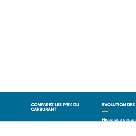
COMPAREZ LES PRIX DU
EVOLUTION DES 
CARBURANT
Historique des pri
Comparez les stations-service
PRIXDUBARIL.C
Stations sur Autoroutes