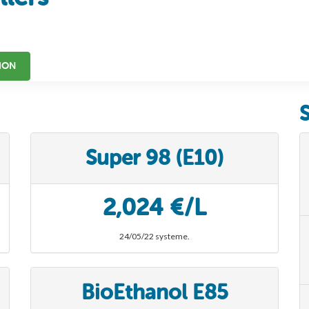
ION
Super 98 (E10)
2,024 €/L
24/05/22 systeme.
Faites le plein au meilleur moment !
Inscrivez-vous gratuitement pour être informé par email avant
BioEthanol E85
chaque changement de prix.