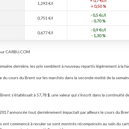
+ 0,7
€c/l
1,293
€/l
+ 0,50 %
- 0,5
€c/l
0,751
€/l
- 0,70 %
- 0,9
€c/l
0,677
€/l
- 1,30 %
les sur CARBU.COM
emaine dernière, les prix semblent à nouveau repartis légèrement à la h
se du cours du Brent sur les marchés dans la seconde moitié de la semai
 Brent s'établissait à 57,78 $, une valeur qui s'inscrit dans la continuité
2017 annoncée tout dernièrement impactait par ailleurs le cours du Brent
ves ont commencé à reculer se sont montrés récompensés au sein du cartel