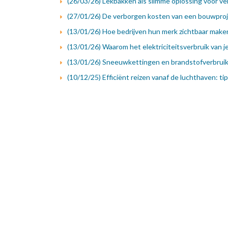
(26/03/26) Lekbakken als slimme oplossing voor vei
(27/01/26) De verborgen kosten van een bouwproj
(13/01/26) Hoe bedrijven hun merk zichtbaar maken
(13/01/26) Waarom het elektriciteitsverbruik van j
(13/01/26) Sneeuwkettingen en brandstofverbrui
(10/12/25) Efficiënt reizen vanaf de luchthaven: t