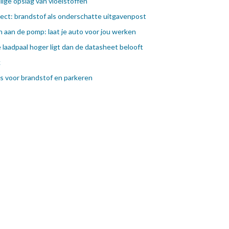
lige opslag van vloeistoffen
ect: brandstof als onderschatte uitgavenpost
 aan de pomp: laat je auto voor jou werken
e laadpaal hoger ligt dan de datasheet belooft
k
ips voor brandstof en parkeren