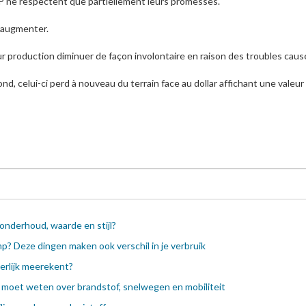
P ne respectent que partiellement leurs promesses.
à augmenter.
eur production diminuer de façon involontaire en raison des troubles cau
ond, celui-ci perd à nouveau du terrain face au dollar affichant une valeur
onderhoud, waarde en stijl?
p? Deze dingen maken ook verschil in je verbruik
eerlijk meerekent?
je moet weten over brandstof, snelwegen en mobiliteit