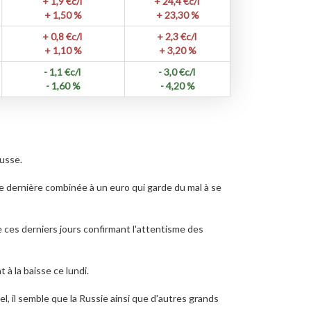
+ 1,9
€c/l
+ 24,4
€c/l
+ 1,50 %
+ 23,30 %
+ 0,8
€c/l
+ 2,3
€c/l
+ 1,10 %
+ 3,20 %
- 1,1
€c/l
- 3,0
€c/l
- 1,60 %
- 4,20 %
ausse.
ne dernière combinée à un euro qui garde du mal à se
 de ces derniers jours confirmant l'attentisme des
 à la baisse ce lundi.
, il semble que la Russie ainsi que d'autres grands