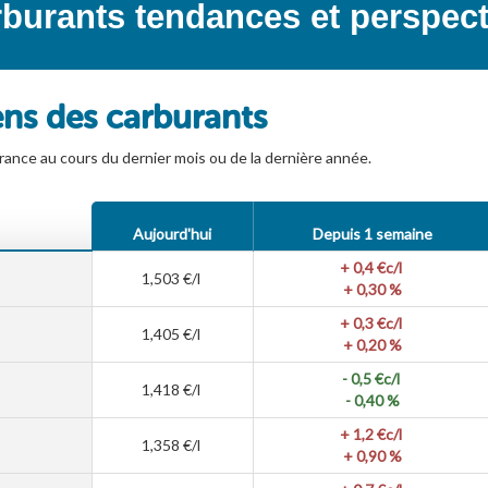
burants tendances et perspect
ens des carburants
rance au cours du dernier mois ou de la dernière année.
Aujourd'hui
Depuis 1 semaine
+ 0,4
€c/l
1,503
€/l
+ 0,30 %
+ 0,3
€c/l
1,405
€/l
+ 0,20 %
- 0,5
€c/l
1,418
€/l
- 0,40 %
+ 1,2
€c/l
1,358
€/l
+ 0,90 %