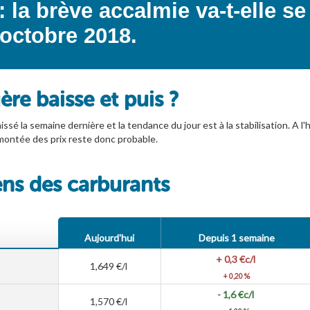
: la brève accalmie va-t-elle s
octobre 2018.
ère baisse et puis ?
sé la semaine dernière et la tendance du jour est à la stabilisation. A l'h
remontée des prix reste donc probable.
ens des carburants
Aujourd'hui
Depuis 1 semaine
+ 0,3
€c/l
1,649
€/l
+ 0,20 %
- 1,6
€c/l
1,570
€/l