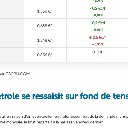
- 1,00 %
- 0,2
€c/l
1,556
€/l
- 0,10 %
- 0,4
€c/l
0,689
€/l
- 0,60 %
+ 0,5
€c/l
1,548
€/l
+ 0,30 %
0
€c/l
0,856
€/l
0
les sur CARBU.COM
étrole se ressaisit sur fond de ten
rut en raison d'un éventuellement ralentissement de la demande mondial
ie mondiale, le brut repartait à la hausse vendredi dernier.