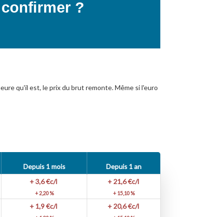
e confirmer ?
eure qu'il est, le prix du brut remonte. Même si l'euro
Depuis 1 mois
Depuis 1 an
+ 3,6
€c/l
+ 21,6
€c/l
+ 2,20 %
+ 15,10 %
+ 1,9
€c/l
+ 20,6
€c/l