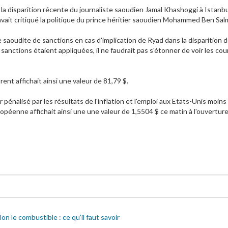
la disparition récente du journaliste saoudien Jamal Khashoggi à Istanbul
e avait critiqué la politique du prince héritier saoudien Mohammed Ben Sa
e saoudite de sanctions en cas d'implication de Ryad dans la disparition 
 sanctions étaient appliquées, il ne faudrait pas s'étonner de voir les co
rent affichait ainsi une valeur de 81,79 $.
ar pénalisé par les résultats de l'inflation et l'emploi aux Etats-Unis moi
opéenne affichait ainsi une une valeur de 1,5504 $ ce matin à l'ouvertu
n le combustible : ce qu’il faut savoir