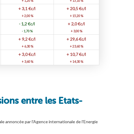
+ 1,20 %
+ 15,10 %
+ 3,1
€c/l
+ 20,5
€c/l
+ 2,00 %
+ 15,20 %
- 1,2
€c/l
+ 2,0
€c/l
- 1,70 %
+ 3,00 %
+ 9,2
€c/l
+ 29,6
€c/l
+ 6,30 %
+ 23,60 %
+ 3,0
€c/l
+ 10,7
€c/l
+ 3,60 %
+ 14,30 %
sions entre les Etats-
e annoncée par l'Agence internationale de l'Energie