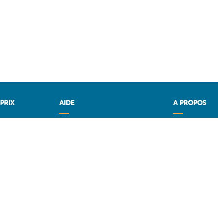
PRIX
AIDE
A PROPOS
x
Questions & Réponses
CARBU.COM
OM
Conditions générales
Fuel Media Ser
Contact
Espace fourni
Services aux professionels