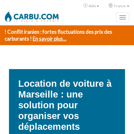
Aide
France
Toggl
! Conflit iranien : fortes fluctuations des prix des
carburants !
En savoir plus...
Location de voiture à
Marseille : une
solution pour
organiser vos
déplacements