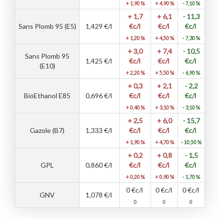
+ 1,90 %
+ 4,90 %
- 7,10 %
+ 1,7
+ 6,1
- 11,3
Sans Plomb 95 (E5)
1,429
€/l
€c/l
€c/l
€c/l
+ 1,20 %
+ 4,50 %
- 7,30 %
+ 3,0
+ 7,4
- 10,5
Sans Plomb 95
1,425
€/l
€c/l
€c/l
€c/l
(E10)
+ 2,20 %
+ 5,50 %
- 6,90 %
+ 0,3
+ 2,1
- 2,2
BioEthanol E85
0,696
€/l
€c/l
€c/l
€c/l
+ 0,40 %
+ 3,10 %
- 3,10 %
+ 2,5
+ 6,0
- 15,7
Gazole (B7)
1,333
€/l
€c/l
€c/l
€c/l
+ 1,90 %
+ 4,70 %
- 10,50 %
+ 0,2
+ 0,8
- 1,5
GPL
0,860
€/l
€c/l
€c/l
€c/l
+ 0,20 %
+ 0,90 %
- 1,70 %
0
€c/l
0
€c/l
0
€c/l
GNV
1,078
€/l
0
0
0