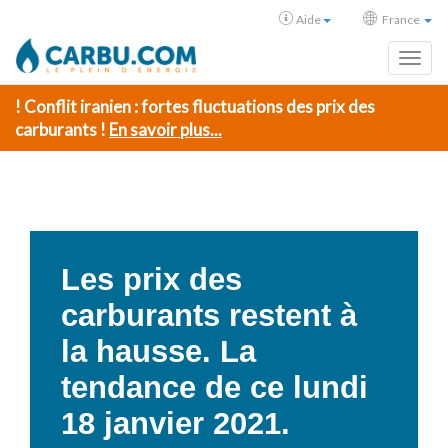
Aide
France
Toggl
! Conflit iranien : fortes fluctuations des prix des
carburants !
En savoir plus...
Les prix des
carburants restent à
la hausse. La
tendance de ce lundi
18 janvier 2021.