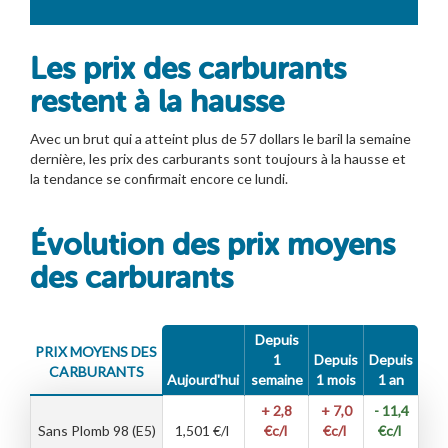
Les prix des carburants
restent à la hausse
Avec un brut qui a atteint plus de 57 dollars le baril la semaine
dernière, les prix des carburants sont toujours à la hausse et
la tendance se confirmait encore ce lundi.
Évolution des prix moyens
des carburants
Depuis
PRIX MOYENS DES
1
Depuis
Depuis
CARBURANTS
Aujourd'hui
semaine
1 mois
1 an
+ 2,8
+ 7,0
- 11,4
Sans Plomb 98 (E5)
1,501
€/l
€c/l
€c/l
€c/l