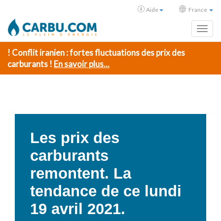
Aide
France
Toggl
! Conflit iranien : fortes fluctuations des prix des
carburants !
En savoir plus...
Les prix des
carburants
remontent. La
tendance de ce lundi
19 avril 2021.