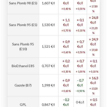
€c/l
Sans Plomb 98 (E5)
1,607
€/l
€c/l
€c/l
+ 17,80
+ 0,40 %
+ 0,50 %
%
+ 26,8
+ 1,1
+ 0,1
€c/l
Sans Plomb 95 (E5)
1,530
€/l
€c/l
€c/l
+ 21,20
+ 0,70 %
+ 0,10 %
%
+ 24,9
+ 0,9
+ 0,7
Sans Plomb 95
€c/l
1,521
€/l
€c/l
€c/l
(E10)
+ 19,60
+ 0,60 %
+ 0,50 %
%
+ 0,2
+ 0,7
+ 0,1
BioEthanol E85
0,707
€/l
€c/l
€c/l
€c/l
+ 0,30 %
+ 1,00 %
+ 0,10 %
+ 16,3
+ 0,9
- 0,7
€c/l
Gazole (B7)
1,398
€/l
€c/l
€c/l
+ 13,20
+ 0,60 %
- 0,50 %
%
- 0,2
+ 0,5
0
€c/l
GPL
0,867
€/l
€c/l
€c/l