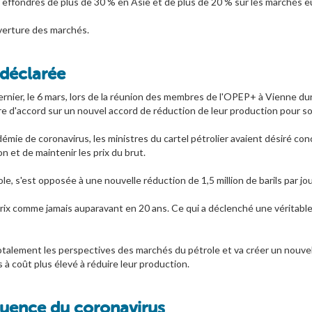
nt effondrés de plus de 30 % en Asie et de plus de 20 % sur les marchés 
ouverture des marchés.
 déclarée
ernier, le 6 mars, lors de la réunion des membres de l'OPEP+ à Vienne du
e d'accord sur un nouvel accord de réduction de leur production pour so
mie de coronavirus, les ministres du cartel pétrolier avaient désiré con
n et de maintenir les prix du brut.
, s'est opposée à une nouvelle réduction de 1,5 million de barils par jou
prix comme jamais auparavant en 20 ans. Ce qui a déclenché une véritable 
talement les perspectives des marchés du pétrole et va créer un nouvel 
 à coût plus élevé à réduire leur production.
luence du coronavirus