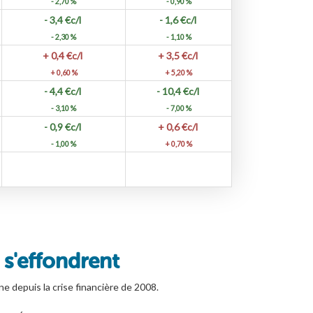
- 2,70 %
- 0,90 %
- 3,4
€c/l
- 1,6
€c/l
- 2,30 %
- 1,10 %
+ 0,4
€c/l
+ 3,5
€c/l
+ 0,60 %
+ 5,20 %
- 4,4
€c/l
- 10,4
€c/l
- 3,10 %
- 7,00 %
- 0,9
€c/l
+ 0,6
€c/l
- 1,00 %
+ 0,70 %
 s'effondrent
ne depuis la crise financière de 2008.