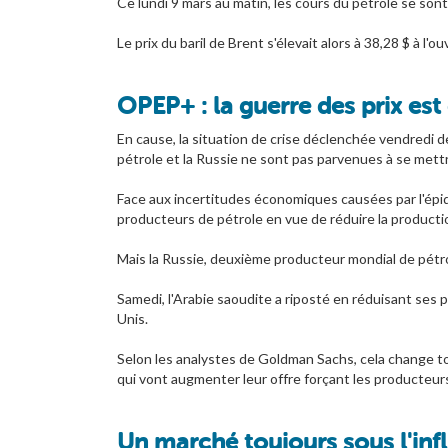
Ce lundi 9 mars au matin, les cours du pétrole se so
Le prix du baril de Brent s'élevait alors à 38,28 $ à l'
OPEP+ : la guerre des prix est
En cause, la situation de crise déclenchée vendredi d
pétrole et la Russie ne sont pas parvenues à se mettr
Face aux incertitudes économiques causées par l'épidé
producteurs de pétrole en vue de réduire la productio
Mais la Russie, deuxième producteur mondial de pétrole
Samedi, l'Arabie saoudite a riposté en réduisant ses 
Unis.
Selon les analystes de Goldman Sachs, cela change to
qui vont augmenter leur offre forçant les producteurs
Un marché toujours sous l'inf