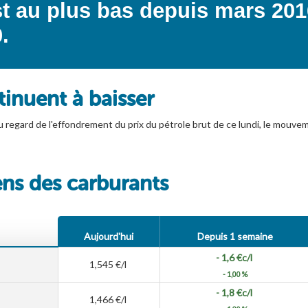
est au plus bas depuis mars 20
.
tinuent à baisser
 regard de l'effondrement du prix du pétrole brut de ce lundi, le mouveme
ens des carburants
Aujourd'hui
Depuis 1 semaine
- 1,6
€c/l
1,545
€/l
- 1,00 %
- 1,8
€c/l
1,466
€/l