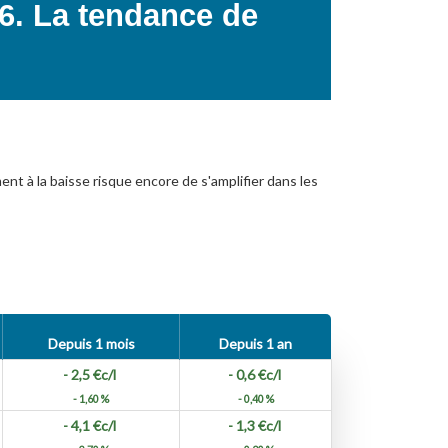
16. La tendance de
nt à la baisse risque encore de s'amplifier dans les
Depuis 1 mois
Depuis 1 an
- 2,5
€c/l
- 0,6
€c/l
- 1,60 %
- 0,40 %
- 4,1
€c/l
- 1,3
€c/l