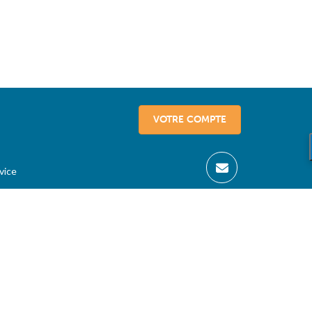
VOTRE COMPTE
vice
sseurs
06/08/26 |
France
-
België
-
Belgique
-
Luxembourg