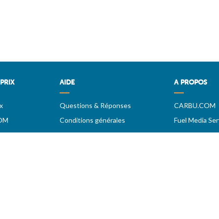
PRIX
AIDE
A PROPOS
x
Questions & Réponses
CARBU.COM
OM
Conditions générales
Fuel Media Ser
Contact
Espace fourni
Services aux professionels
te implique votre acceptation des
conditions générales
- Copyright : 2005-2026