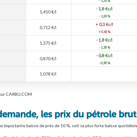
- 1,20 %
- 1,8
€c/l
1,450
€/l
- 1,20 %
+ 0,3
€c/l
0,712
€/l
+ 0,40 %
- 1,8
€c/l
1,375
€/l
- 1,30 %
- 0,8
€c/l
0,870
€/l
- 0,90 %
1,078
€/l
les sur CARBU.COM
 demande, les prix du pétrole brut
ne importante baisse de près de 10 %, soit sa plus forte baisse quotidien