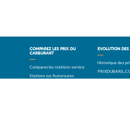
COMPAREZ LES PRIX DU
EVOLUTION DES 
CARBURANT
Historique des pri
Comparez les stations-service
PRIXDUBARIL.C
Stations sur Autoroutes
Les meilleurs prix par région
Vos stations favorites
06/08/26 - L'utilisation de ce si