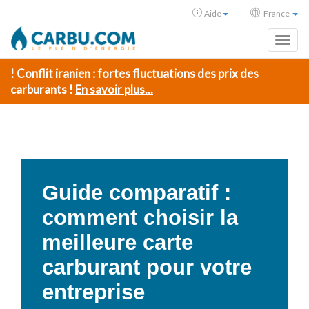
Aide
France
Toggl
! Conflit iranien : fortes fluctuations des prix des
carburants !
En savoir plus...
Guide comparatif :
comment choisir la
meilleure carte
carburant pour votre
entreprise