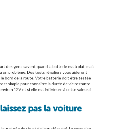
rt des gens savent quand la batterie est à plat, mais
i a un problème. Des tests réguliers vous aideront
e bord de la route. Votre batterie doit être testée
test simple pour connaître la durée de vie restante
viron 12V et si elle est inférieure à cette valeur, il
laissez pas la voiture
eur durée de vie et de leur efficacité. La corrosion