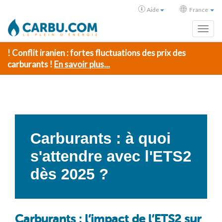
Aide
France
Toggl
! Conflit iranien : fortes fluctuations des prix des
carburants !
En savoir plus...
Carburants : à quoi
s'attendre avec l'ETS2
dès 2025 ?
Carburants : l’impact de l’ETS2 sur