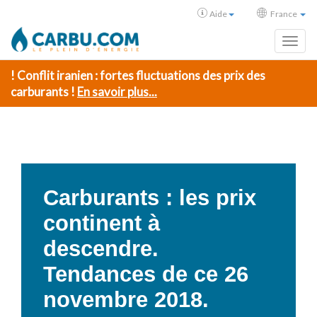
Aide
France
Toggl
! Conflit iranien : fortes fluctuations des prix des
carburants !
En savoir plus...
Carburants : les prix
continent à
descendre.
Tendances de ce 26
novembre 2018.