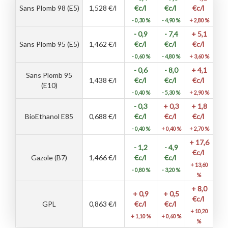
Sans Plomb 98 (E5)
1,528
€/l
€c/l
€c/l
€c/l
- 0,30 %
- 4,90 %
+ 2,80 %
- 0,9
- 7,4
+ 5,1
Sans Plomb 95 (E5)
1,462
€/l
€c/l
€c/l
€c/l
- 0,60 %
- 4,80 %
+ 3,60 %
- 0,6
- 8,0
+ 4,1
Sans Plomb 95
1,438
€/l
€c/l
€c/l
€c/l
(E10)
- 0,40 %
- 5,30 %
+ 2,90 %
- 0,3
+ 0,3
+ 1,8
BioEthanol E85
0,688
€/l
€c/l
€c/l
€c/l
- 0,40 %
+ 0,40 %
+ 2,70 %
+ 17,6
- 1,2
- 4,9
€c/l
Gazole (B7)
1,466
€/l
€c/l
€c/l
+ 13,60
- 0,80 %
- 3,20 %
%
+ 8,0
+ 0,9
+ 0,5
€c/l
GPL
0,863
€/l
€c/l
€c/l
+ 10,20
+ 1,10 %
+ 0,60 %
%