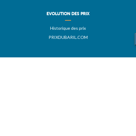
EVOLUTION DES PRIX
Historique des prix
PRIXDUBARIL.COM
AIDE
Questions & Réponses
Conditions générales
Contact
Services aux professionels
A PROPOS