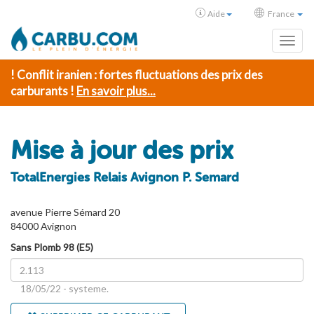
Aide
France
Toggl
! Conflit iranien : fortes fluctuations des prix des
carburants !
En savoir plus...
Mise à jour des prix
TotalEnergies Relais Avignon P. Semard
avenue Pierre Sémard 20
84000 Avignon
Sans Plomb 98 (E5)
18/05/22 - systeme.