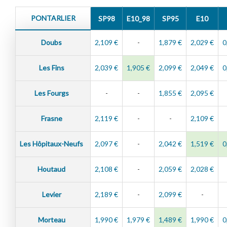
PONTARLIER
SP98
E10_98
SP95
E10
Doubs
2,109 €
-
1,879 €
2,029 €
0
Les Fins
2,039 €
1,905 €
2,099 €
2,049 €
0
Les Fourgs
-
-
1,855 €
2,095 €
Frasne
2,119 €
-
-
2,109 €
Les Hôpitaux-Neufs
2,097 €
-
2,042 €
1,519 €
0
Houtaud
2,108 €
-
2,059 €
2,028 €
Levier
2,189 €
-
2,099 €
-
Morteau
1,990 €
1,979 €
1,489 €
1,990 €
0