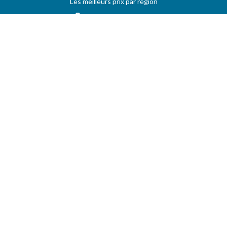
Les meilleurs prix par région
Vos stations favorites
EVOLUTION DES PRIX
Historique des prix
PRIXDUBARIL.COM
AIDE
Questions & Réponses
Conditions générales
Contact
Services aux professionels