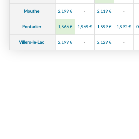
Mouthe
2,199 €
-
2,119 €
-
Pontarlier
1,566 €
1,969 €
1,599 €
1,992 €
0
Villers-le-Lac
2,199 €
-
2,129 €
-