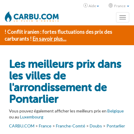
Aide
France
Toggl
! Conflit iranien : fortes fluctuations des prix des
carburants !
En savoir plus...
Les meilleurs prix dans
les villes de
l'arrondissement de
Pontarlier
Vous pouvez également afficher les meilleurs prix en
Belgique
ou au
Luxembourg
CARBU.COM
>
France
>
Franche-Comté
>
Doubs
>
Pontarlier