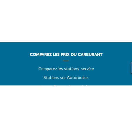
COMPAREZ LES PRIX DU CARBURANT
Comparez les stations-service
Stations sur Autoroutes
Les meilleurs prix par région
Vos stations favorites
EVOLUTION DES PRIX
Historique des prix