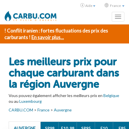
Aide
France
Toggl
! Conflit iranien : fortes fluctuations des prix des
carburants !
En savoir plus...
Les meilleurs prix pour
chaque carburant dans
la région Auvergne
Vous pouvez également afficher les meilleurs prix en
Belgique
ou au
Luxembourg
CARBU.COM
>
France
>
Auvergne
AUVERGNE
SP98
E10_98
SP95
E10
E85