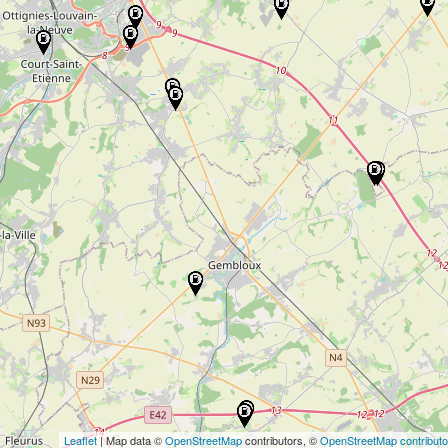
Leaflet
| Map data ©
OpenStreetMap
contributors, ©
OpenStreetMap contributo