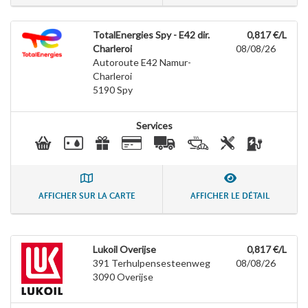
TotalEnergies Spy - E42 dir.
0,817 €/L
Charleroi
08/08/26
Autoroute E42 Namur-
Charleroi
5190
Spy
Services
AFFICHER SUR LA CARTE
AFFICHER LE DÉTAIL
Lukoil Overijse
0,817 €/L
391 Terhulpensesteenweg
08/08/26
3090
Overijse