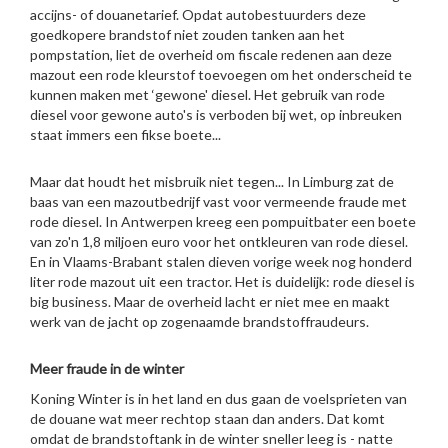
accijns- of douanetarief. Opdat autobestuurders deze
goedkopere brandstof niet zouden tanken aan het
pompstation, liet de overheid om fiscale redenen aan deze
mazout een rode kleurstof toevoegen om het onderscheid te
kunnen maken met ‘gewone' diesel. Het gebruik van rode
diesel voor gewone auto's is verboden bij wet, op inbreuken
staat immers een fikse boete...
Maar dat houdt het misbruik niet tegen... In Limburg zat de
baas van een mazoutbedrijf vast voor vermeende fraude met
rode diesel. In Antwerpen kreeg een pompuitbater een boete
van zo'n 1,8 miljoen euro voor het ontkleuren van rode diesel.
En in Vlaams-Brabant stalen dieven vorige week nog honderd
liter rode mazout uit een tractor. Het is duidelijk: rode diesel is
big business. Maar de overheid lacht er niet mee en maakt
werk van de jacht op zogenaamde brandstoffraudeurs.
Meer fraude in de winter
Koning Winter is in het land en dus gaan de voelsprieten van
de douane wat meer rechtop staan dan anders. Dat komt
omdat de brandstoftank in de winter sneller leeg is - natte