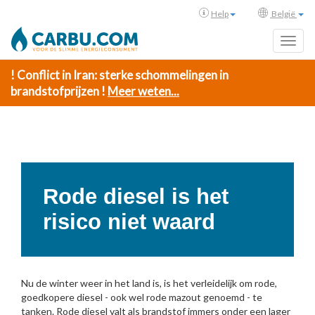
Help
België
Toggl
! Conflict in Iran: sterke schommelingen in
brandstofprijzen !
Meer weten...
Rode diesel is het
risico niet waard
Nu de winter weer in het land is, is het verleidelijk om rode,
goedkopere diesel - ook wel rode mazout genoemd - te
tanken. Rode diesel valt als brandstof immers onder een lager