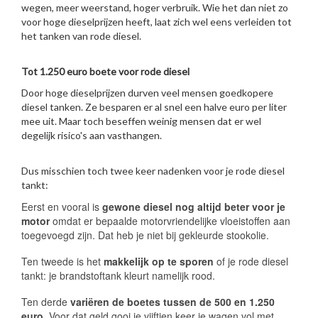
wegen, meer weerstand, hoger verbruik. Wie het dan niet zo
voor hoge dieselprijzen heeft, laat zich wel eens verleiden tot
het tanken van rode diesel.
Tot 1.250 euro boete voor rode diesel
Door hoge dieselprijzen durven veel mensen goedkopere
diesel tanken. Ze besparen er al snel een halve euro per liter
mee uit. Maar toch beseffen weinig mensen dat er wel
degelijk risico's aan vasthangen.
Dus misschien toch twee keer nadenken voor je rode diesel
tankt:
Eerst en vooral is
gewone diesel nog altijd beter voor je
motor
omdat er bepaalde motorvriendelijke vloeistoffen aan
toegevoegd zijn. Dat heb je niet bij gekleurde stookolie.
Ten tweede is het
makkelijk op te sporen
of je rode diesel
tankt: je brandstoftank kleurt namelijk rood.
Ten derde
variëren de boetes tussen de 500 en 1.250
euro
. Voor dat geld gooi je vijftien keer je wagen vol met