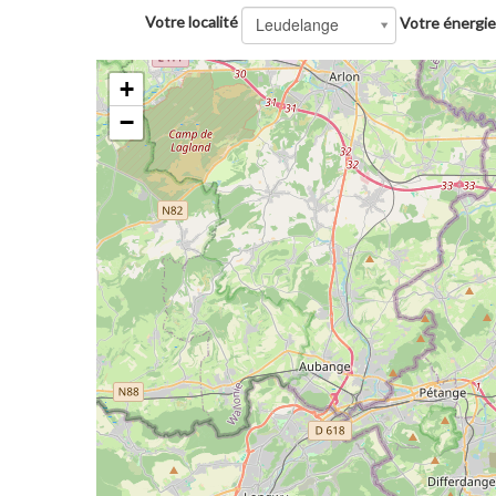
Votre localité
Leudelange
Votre énergie
+
−