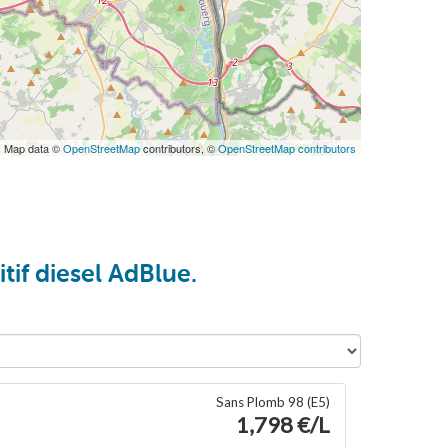
| Map data ©
OpenStreetMap
contributors, ©
OpenStreetMap contributors
tif diesel AdBlue.
Sans Plomb 98 (E5)
1,798 €/L