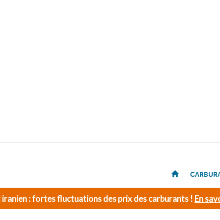
CARBUR
t iranien : fortes fluctuations des prix des carburants !
En savo