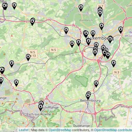
Leaflet
| Map data ©
OpenStreetMap
contributors, ©
OpenStreetMap contributo