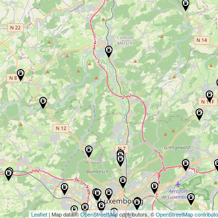
Leaflet
| Map data ©
OpenStreetMap
contributors, ©
OpenStreetMap contributo