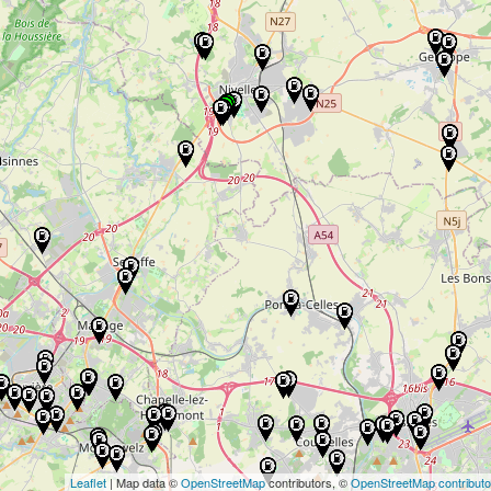
Leaflet
| Map data ©
OpenStreetMap
contributors, ©
OpenStreetMap contributo