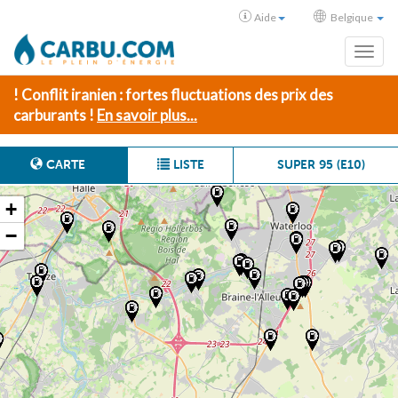
Aide
Belgique
Toggl
! Conflit iranien : fortes fluctuations des prix des
carburants !
En savoir plus...
CARTE
LISTE
SUPER 95 (E10)
+
−