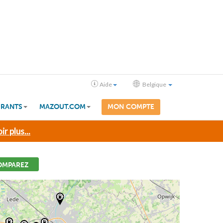
Aide
Belgique
RANTS
MAZOUT.COM
MON COMPTE
ir plus...
OMPAREZ