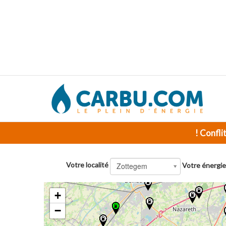
! Confli
Votre localité
Zottegem
Votre énergie
+
−