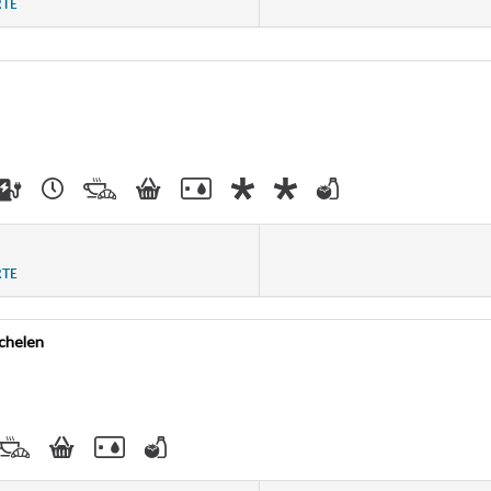
RTE
RTE
helen