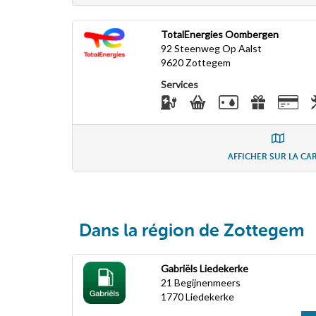
TotalEnergies Oombergen
92 Steenweg Op Aalst
9620
Zottegem
Services
AFFICHER SUR LA CA
Dans la région de Zottegem
Gabriëls Liedekerke
21 Begijnenmeers
1770
Liedekerke