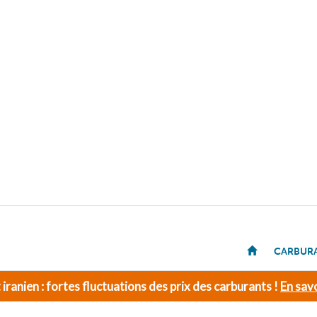
CARBUR
t iranien : fortes fluctuations des prix des carburants !
En savo