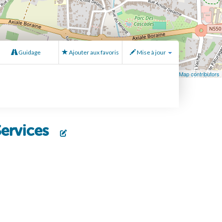
Guidage
Ajouter aux favoris
Mise à jour
Leaflet
| Map data ©
OpenStreetMap
contributors, ©
OpenStreetMap contributors
Services