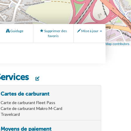
Guidage
Supprimer des
Mise à jour
favoris
Leaflet
| Map data ©
OpenStreetMap
contributors, ©
OpenStreetMap contributors
Services
Cartes de carburant
Carte de carburant Fleet Pass
Carte de carburant Makro M-Card
Travelcard
Moyens de paiement