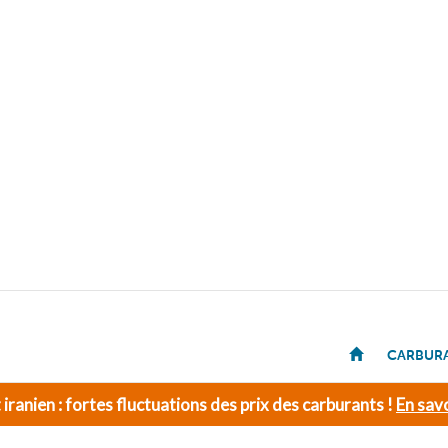
CARBUR
t iranien : fortes fluctuations des prix des carburants !
En savo