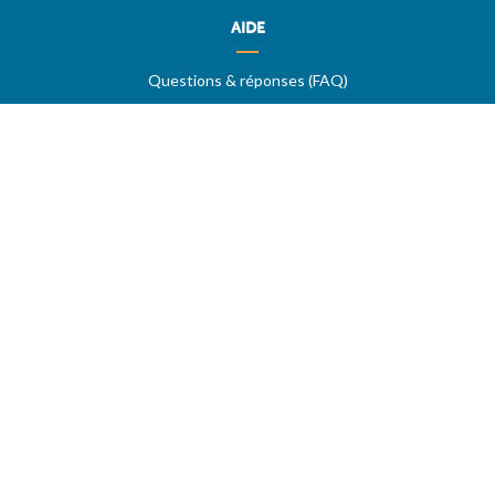
AIDE
Questions & réponses (FAQ)
Conditions générales
Contact
Services aux professionnels
MON COMPTE