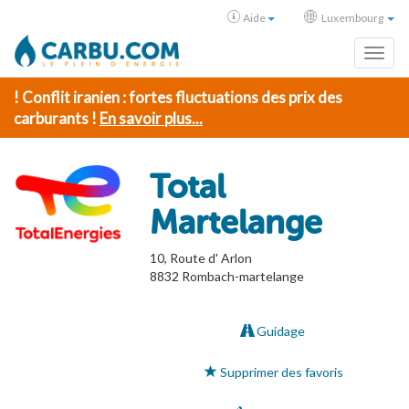
Aide
Luxembourg
Toggl
! Conflit iranien : fortes fluctuations des prix des
carburants !
En savoir plus...
Total
Martelange
10, Route d' Arlon
8832
Rombach-martelange
Guidage
Supprimer des favoris