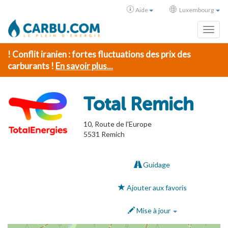
Aide
Luxembourg
Toggl
! Conflit iranien : fortes fluctuations des prix des
carburants !
En savoir plus...
Total Remich
10, Route de l'Europe
5531
Remich
Guidage
Ajouter aux favoris
Mise à jour