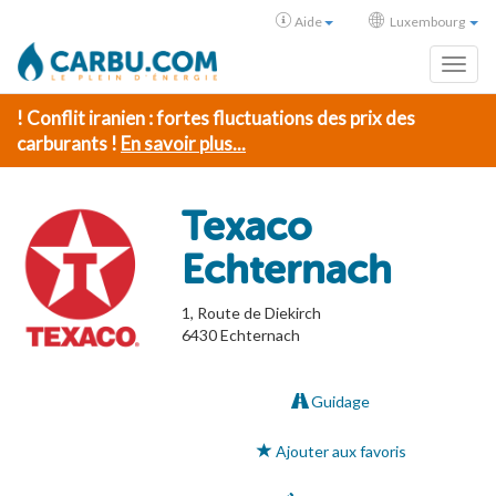
Aide
Luxembourg
Toggl
! Conflit iranien : fortes fluctuations des prix des
carburants !
En savoir plus...
Texaco
Echternach
1, Route de Diekirch
6430
Echternach
Guidage
Ajouter aux favoris