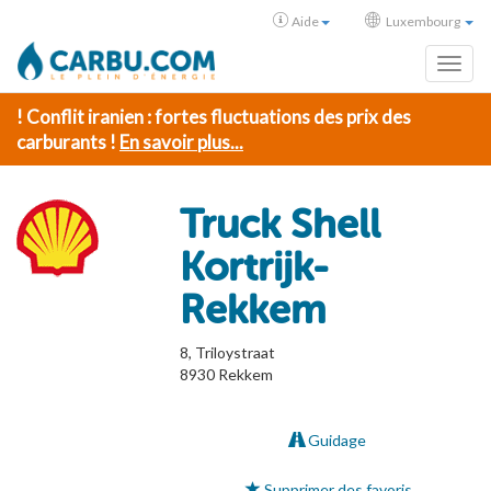
Aide
Luxembourg
Toggl
! Conflit iranien : fortes fluctuations des prix des
carburants !
En savoir plus...
Truck Shell
Kortrijk-
Rekkem
8, Triloystraat
8930
Rekkem
Guidage
Supprimer des favoris