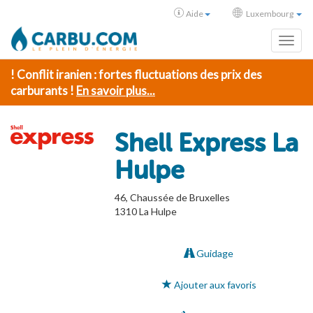
Aide
Luxembourg
Toggl
! Conflit iranien : fortes fluctuations des prix des
carburants !
En savoir plus...
Shell Express La
Hulpe
46, Chaussée de Bruxelles
1310
La Hulpe
Guidage
Ajouter aux favoris