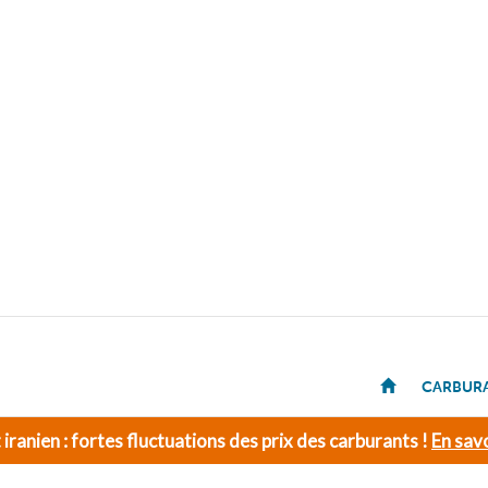
CARBUR
t iranien : fortes fluctuations des prix des carburants !
En savo