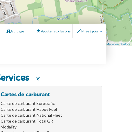
Guidage
Ajouter aux favoris
Mise à jour
Leaflet
| Map data ©
OpenStreetMap
contributors, ©
OpenStreetMap contributors
Services
Cartes de carburant
Carte de carburant Eurotrafic
Carte de carburant Happy Fuel
Carte de carburant National Fleet
Carte de carburant Total GR
Modalizy