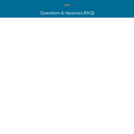
Questions & réponses (FAQ)
Conditions générales
Contact
Services aux professionnels
MON COMPTE