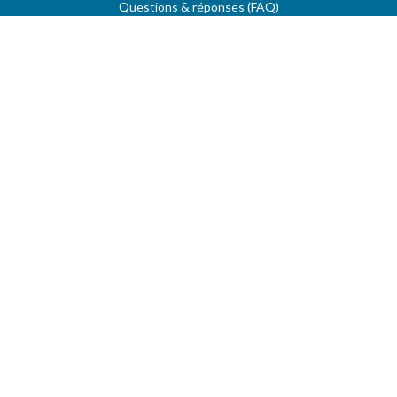
Questions & réponses (FAQ)
Conditions générales
Contact
Services aux professionnels
MON COMPTE