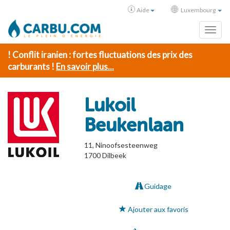
Aide
Luxembourg
Toggl
! Conflit iranien : fortes fluctuations des prix des
carburants !
En savoir plus...
Lukoil
Beukenlaan
11, Ninoofsesteenweg
1700
Dilbeek
Guidage
Ajouter aux favoris