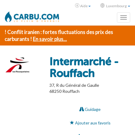
Aide
Luxembourg
Toggl
! Conflit iranien : fortes fluctuations des prix des
carburants !
En savoir plus...
Intermarché -
Rouffach
37, R du Général de Gaulle
68250
Rouffach
Guidage
Ajouter aux favoris