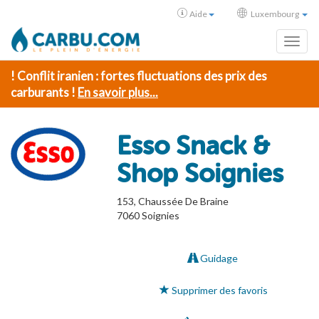
Aide
Luxembourg
Toggl
! Conflit iranien : fortes fluctuations des prix des
carburants !
En savoir plus...
Esso Snack &
Shop Soignies
153, Chaussée De Braine
7060
Soignies
Guidage
Supprimer des favoris