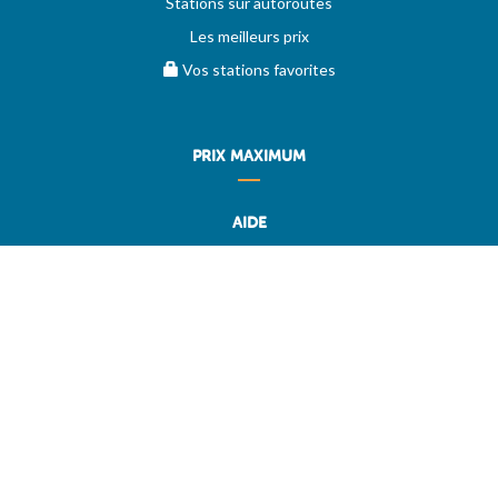
Stations sur autoroutes
Les meilleurs prix
Vos stations favorites
PRIX MAXIMUM
AIDE
Questions & réponses (FAQ)
Conditions générales
Contact
Services aux professionnels