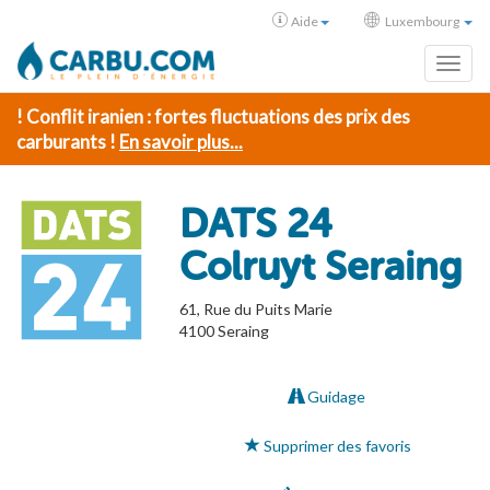
Aide
Luxembourg
Toggl
! Conflit iranien : fortes fluctuations des prix des
carburants !
En savoir plus...
DATS 24
Colruyt Seraing
61, Rue du Puits Marie
4100
Seraing
Guidage
Supprimer des favoris