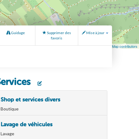
Guidage
Supprimer des
Mise à jour
favoris
Leaflet
| Map data ©
OpenStreetMap
contributors, ©
OpenStreetMap contributors
Services
Shop et services divers
Boutique
Lavage de véhicules
Lavage