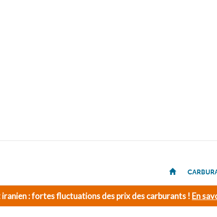
CARBUR
t iranien : fortes fluctuations des prix des carburants !
En savo