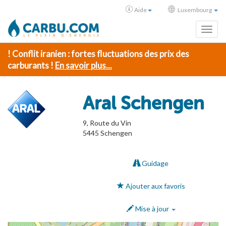
Aide
Luxembourg
Toggl
! Conflit iranien : fortes fluctuations des prix des
carburants !
En savoir plus...
Aral Schengen
9, Route du Vin
5445
Schengen
Guidage
Ajouter aux favoris
Mise à jour