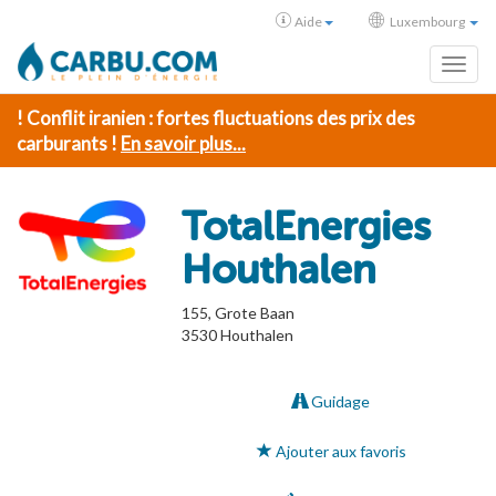
Aide
Luxembourg
Toggl
! Conflit iranien : fortes fluctuations des prix des
carburants !
En savoir plus...
TotalEnergies
Houthalen
155, Grote Baan
3530
Houthalen
Guidage
Ajouter aux favoris