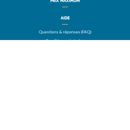
PRIX MAXIMUM
AIDE
Questions & réponses (FAQ)
Conditions générales
Contact
Services aux professionnels
MON COMPTE