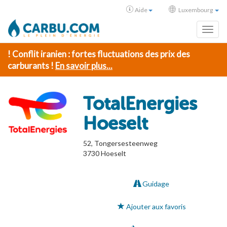
Aide
Luxembourg
Toggl
! Conflit iranien : fortes fluctuations des prix des
carburants !
En savoir plus...
TotalEnergies
Hoeselt
52, Tongersesteenweg
3730
Hoeselt
Guidage
Ajouter aux favoris