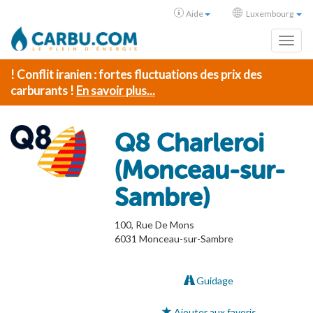
Aide
Luxembourg
Toggl
! Conflit iranien : fortes fluctuations des prix des
carburants !
En savoir plus...
Q8 Charleroi
(Monceau-sur-
Sambre)
100, Rue De Mons
6031
Monceau-sur-Sambre
Guidage
Ajouter aux favoris