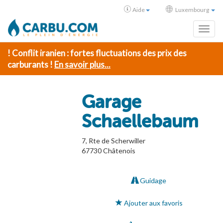
Aide
Luxembourg
Toggl
! Conflit iranien : fortes fluctuations des prix des
carburants !
En savoir plus...
Garage
Schaellebaum
7, Rte de Scherwiller
67730
Châtenois
Guidage
Ajouter aux favoris