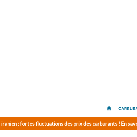
CARBUR
t iranien : fortes fluctuations des prix des carburants !
En savo