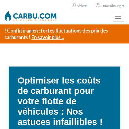
Aide
Luxembourg
Toggl
! Conflit iranien : fortes fluctuations des prix des
carburants !
En savoir plus...
Optimiser les coûts
de carburant pour
votre flotte de
véhicules : Nos
astuces infaillibles !